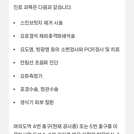
진료 과목은 다음과 같습니다.
스킨브릿지 제거 시술
요로결석 체외충격파쇄석술
요도염, 방광염 등의 소변검사와 PCR검사 및 치료
전립선 초음파 진단
요류측정기
포경수술, 정관수술
생식기 피부 질환
여의도역 4번 출구(현재 공사중) 또는 5번 출구
를 이