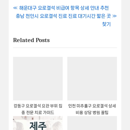
글
P
해운대구 요로결석 비급여 항목 상세 안내 추천
N
r
충남 천안시 요로결석 진료 진료 대기시간 짧은 곳
내
e
e
찾기
비
x
v
Related Posts
t
i
게
P
o
이
o
u
s
s
션
t
P
:
o
s
t
:
강동구 요로결석 요관 부위 집
인천 미추홀구 요로결석 상세
중 전문 치료 가이드
비용 상담 병원 꿀팁