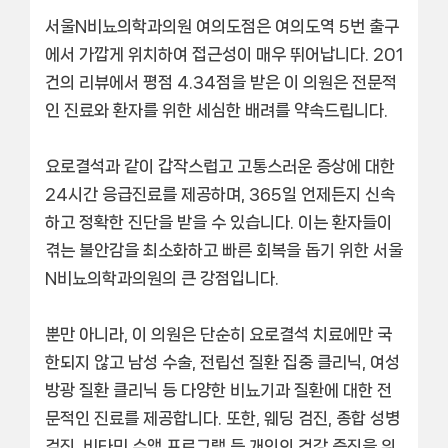
서울N비뇨의학과의원 여의도점은
여의도역 5번 출구
에서 가깝게 위치하여 접근성이 매우 뛰어납니다.
201
건의 리뷰
에서
평점 4.34점
을 받은 이 의원은 전문적
인 진료와 환자를 위한 세심한 배려를 약속드립니다.
요로결석과 같이 갑작스럽고 고통스러운 증상에 대한
24시간 응급진료
를 제공하며, 365일 언제든지 신속
하고 정확한 진단을 받을 수 있습니다. 이는 환자들이
겪는 불안감을 최소화하고 빠른 회복을 돕기 위한 서울
N비뇨의학과의원의 큰 강점입니다.
뿐만 아니라, 이 의원은 단순히 요로결석 치료에만 국
한되지 않고
남성 수술
,
전립선 질환 집중 클리닉
,
여성
방광 질환 클리닉
등 다양한 비뇨기과 질환에 대한 전
문적인 진료를 제공합니다. 또한,
웨딩 검진
,
종합 성병
검진
,
비타민 수액 프로그램
등 개인의 건강 증진을 위