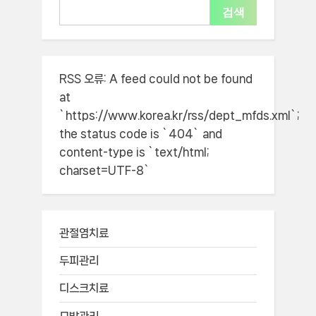
검색
RSS 오류:
A feed could not be found
at
`https://www.korea.kr/rss/dept_mfds.xml`;
the status code is `404` and
content-type is `text/html;
charset=UTF-8`
관절염치료
두피관리
디스크치료