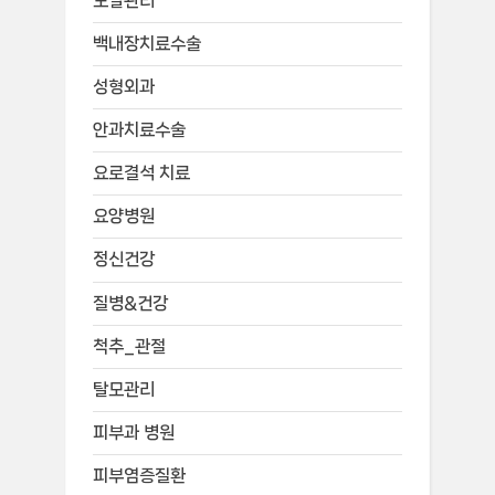
모발관리
백내장치료수술
성형외과
안과치료수술
요로결석 치료
요양병원
정신건강
질병&건강
척추_관절
탈모관리
피부과 병원
피부염증질환