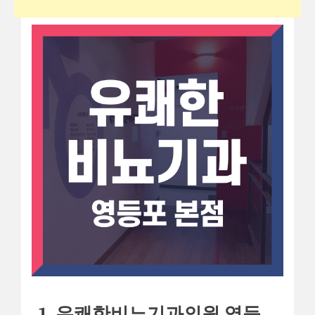
1. 유쾌한비뇨기과의원 영등