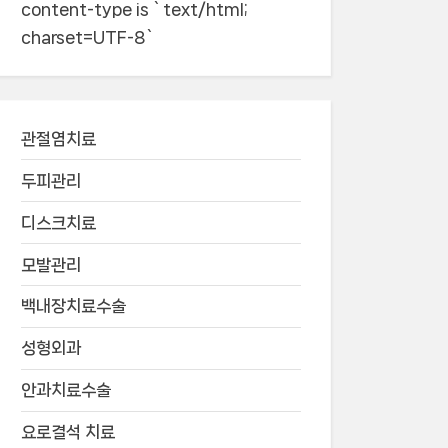
content-type is `text/html;
charset=UTF-8`
관절염치료
두피관리
디스크치료
모발관리
백내장치료수술
성형외과
안과치료수술
요로결석 치료