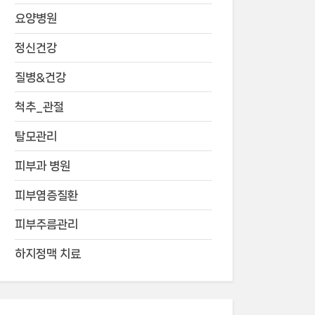
요양병원
정신건강
질병&건강
척추_관절
탈모관리
피부과 병원
피부염증질환
피부주름관리
하지정맥 치료