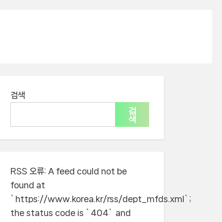
검색
검
색
RSS 오류:
A feed could not be
found at
`https://www.korea.kr/rss/dept_mfds.xml`;
the status code is `404` and