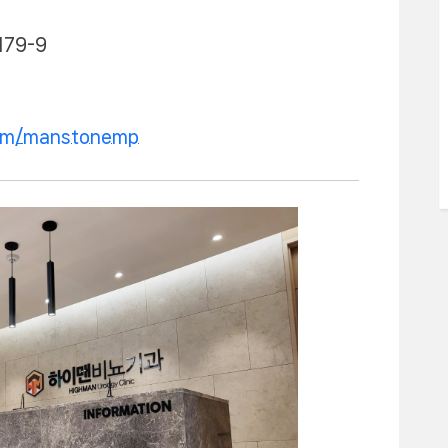
179-9
.com/manstonemp